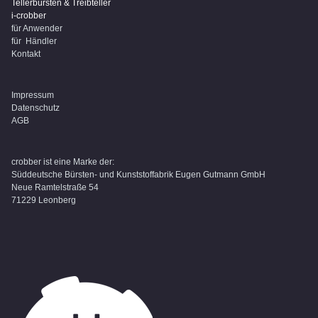
Tellerbürsten & Treibteller
i-crobber
für Anwender
für Händler
Kontakt
Impressum
Datenschutz
AGB
crobber ist eine Marke der:
Süddeutsche Bürsten- und Kunststoffabrik Eugen Gutmann GmbH
Neue Ramtelstraße 54
71229 Leonberg